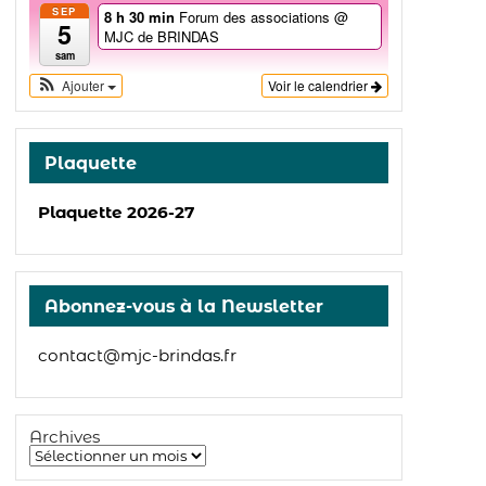
SEP
8 h 30 min
Forum des associations
@
5
MJC de BRINDAS
sam
Ajouter
Voir le calendrier
Plaquette
Plaquette 2026-27
Abonnez-vous à la Newsletter
contact@mjc-brindas.fr
Archives