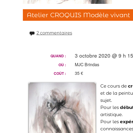
Atelier CROQUIS Modèle vivant
2 commentaires
3 octobre 2020 @ 9 h 15
QUAND :
MJC Brindas
OÙ :
35 €
COÛT :
Ce cours de
c
et de la peintu
sujet.
Pour les
débu
artistique.
Pour les
expé
connaissances 