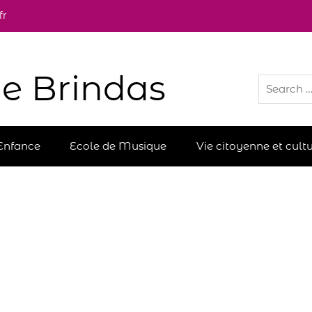
fr
e Brindas
Enfance
Ecole de Musique
Vie citoyenne et cultu