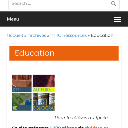
Menu
Accueil
»
Archives
»
MJC Ressources
»
Education
Education
Pour les élèves au lycée
Ce site présente
1 370 pièces
de
théâtre et