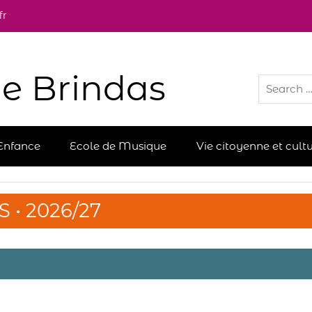
fr
e Brindas
Enfance
Ecole de Musique
Vie citoyenne et cultu
 • 2026/27