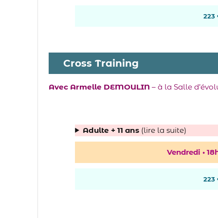
223
Cross Training
Avec Armelle DEMOULIN
– à la Salle d’évo
Adulte + 11 ans
(lire la suite)
Vendredi •
18
223