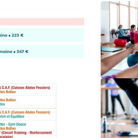
ain
e
●
223 €
emaine
●
347 €