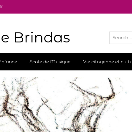
fr
e Brindas
Enfance
Ecole de Musique
Vie citoyenne et cultu