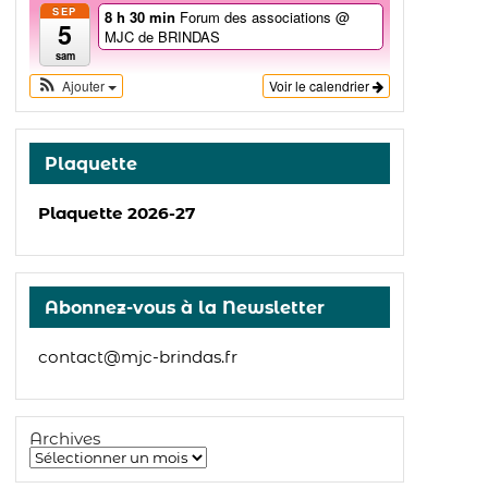
SEP
8 h 30 min
Forum des associations
@
5
MJC de BRINDAS
sam
Ajouter
Voir le calendrier
Plaquette
Plaquette 2026-27
Abonnez-vous à la Newsletter
contact@mjc-brindas.fr
Archives