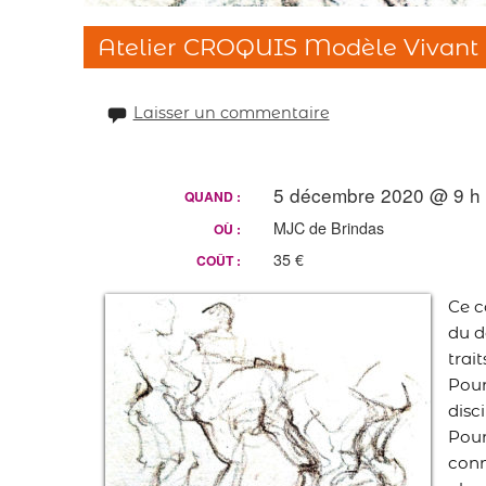
Atelier CROQUIS Modèle Vivant
Laisser un commentaire
5 décembre 2020 @ 9 h 
QUAND :
MJC de Brindas
OÙ :
35 €
COÛT :
Ce c
du d
trait
Pour
disci
Pour
conn