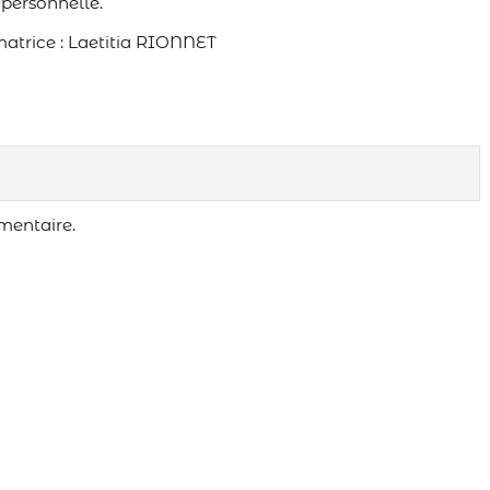
 personnelle.
atrice : Laetitia RIONNET
mentaire.