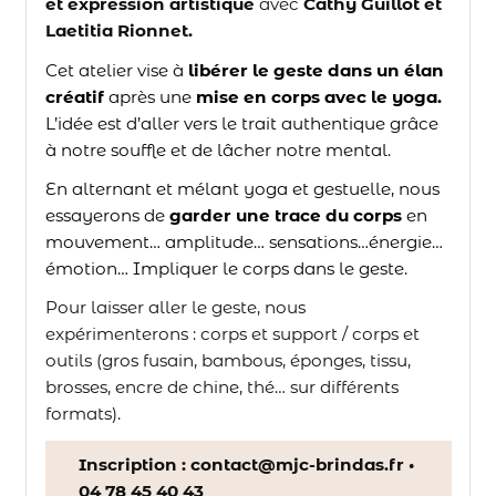
et expression artistique
avec
Cathy Guillot et
Laetitia Rionnet.
Cet atelier vise à
libérer le geste dans un élan
créatif
après une
mise en corps avec le yoga.
L’idée est d’aller vers le trait authentique grâce
à notre souffle et de lâcher notre mental.
En alternant et mélant yoga et gestuelle, nous
essayerons de
garder une trace du corps
en
mouvement… amplitude… sensations…énergie…
émotion… Impliquer le corps dans le geste.
Pour laisser aller le geste, nous
expérimenterons : corps et support / corps et
outils (gros fusain, bambous, éponges, tissu,
brosses, encre de chine, thé… sur différents
formats).
Inscription :
contact@mjc-brindas.fr •
04 78 45 40 43