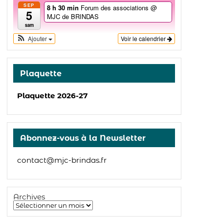
SEP
8 h 30 min
Forum des associations
@
5
MJC de BRINDAS
sam
Ajouter
Voir le calendrier
Plaquette
Plaquette 2026-27
Abonnez-vous à la Newsletter
contact@mjc-brindas.fr
Archives