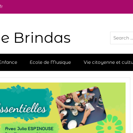
fr
e Brindas
Enfance
Ecole de Musique
Vie citoyenne et cultu