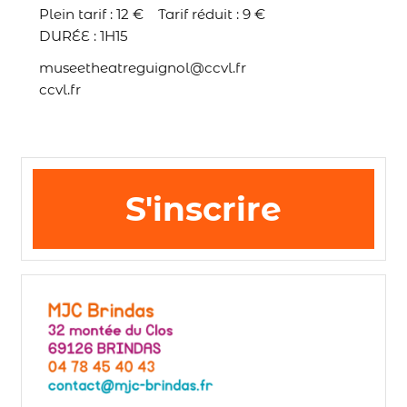
Plein tarif : 12 € Tarif réduit : 9 €
DURÉE : 1H15
museetheatreguignol@ccvl.fr
ccvl.fr
S'inscrire