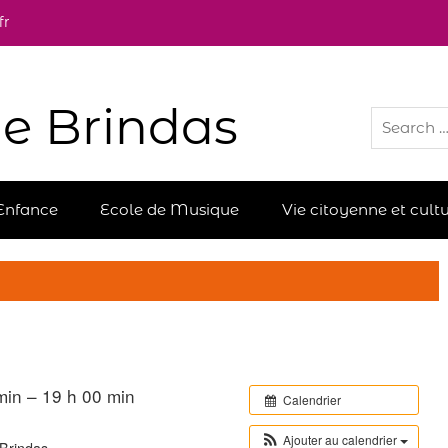
fr
e Brindas
Enfance
Ecole de Musique
Vie citoyenne et cultu
min – 19 h 00 min
Calendrier
Ajouter au calendrier
Brindas