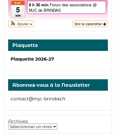
SEP
8 h 30 min
Forum des associations
@
5
MJC de BRINDAS
sam
Ajouter
Voir le calendrier
Plaquette
Plaquette 2026-27
Abonnez-vous à la Newsletter
contact@mjc-brindas.fr
Archives