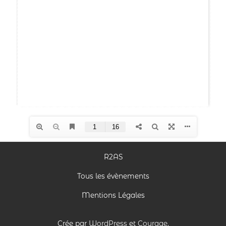
R2AS
Tous les évènements
Mentions Légales
Crée par
WordPress
et
Courage
.