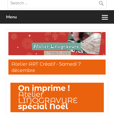
Menu
Atelier ART Créatif • Samedi 7
décembre
On imprime !
Atelier
LINOGRAVURE
spécial Noël