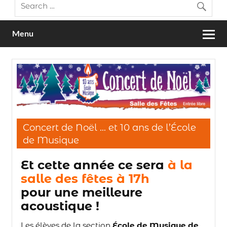
Menu
Concert de Noël … et 10 ans de l’École
de Musique
Et cette année ce sera
à la
salle des fêtes à 17h
pour une meilleure
acoustique !
Les élèves de la section
École de Musique de