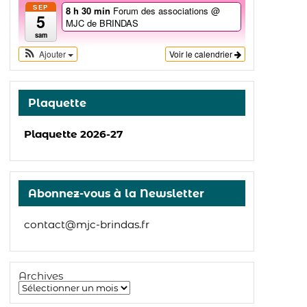
SEP
8 h 30 min
Forum des associations
@
5
MJC de BRINDAS
sam
Ajouter
Voir le calendrier
Plaquette
Plaquette 2026-27
Abonnez-vous à la Newsletter
contact@mjc-brindas.fr
Archives