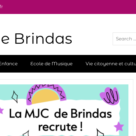
fr
e Brindas
Enfance
Ecole de Musique
Vie citoyenne et cultu