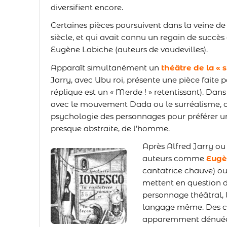
diversifient encore.
Certaines pièces poursuivent dans la veine 
siècle, et qui avait connu un regain de succè
Eugène Labiche (auteurs de vaudevilles).
Apparaît simultanément un
théâtre de la « 
Jarry, avec Ubu roi, présente une pièce faite
réplique est un « Merde ! » retentissant). Dan
avec le mouvement Dada ou le surréalisme, ce
psychologie des personnages pour préférer un
presque abstraite, de l’homme.
Après Alfred Jarry ou
auteurs comme
Eugè
cantatrice chauve) o
mettent en question d
personnage théâtral, l
langage même. Des cri
apparemment dénuées