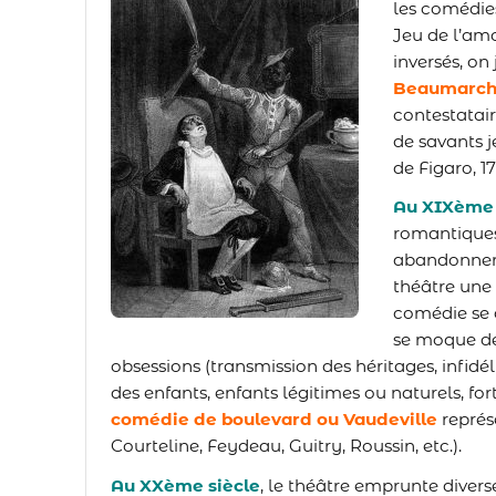
les comédi
Jeu de l’amo
inversés, on
Beaumarch
contestatair
de savants j
de Figaro, 17
Au XIXème 
romantiques
abandonner 
théâtre une 
comédie se 
se moque de
obsessions (transmission des héritages, infidé
des enfants, enfants légitimes ou naturels, fort
comédie de boulevard ou Vaudeville
représ
Courteline, Feydeau, Guitry, Roussin, etc.).
Au XXème siècle
, le théâtre emprunte divers