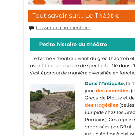
Tout savoir sur… Le Théâtre
Laisser un commentaire
Petite histoire du théâtre
Le terme « théâtre » vient du grec theatron et s
avant tout un espace de spectacle. Né dans l’A
s’est épanoui de manière diversifiée en fonct
Dans l’Antiquité
,
le t
joue
des comédies
(
Grecs, de Plaute et d
des tragédies
(celles
Euripide chez les Gre
Romains). Ces représen
organisées par l’État…
est un édifice à ciel o