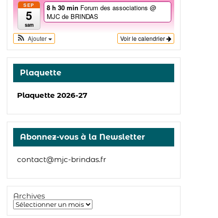
SEP
8 h 30 min
Forum des associations
@
5
MJC de BRINDAS
sam
Ajouter
Voir le calendrier
Plaquette
Plaquette 2026-27
Abonnez-vous à la Newsletter
contact@mjc-brindas.fr
Archives