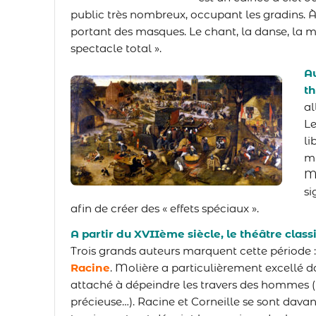
public très nombreux, occupant les gradins. À
portant des masques. Le chant, la danse, la m
spectacle total ».
A
th
al
Le
li
m
Mo
si
afin de créer des « effets spéciaux ».
A partir du XVIIème siècle,
le théâtre class
Trois grands auteurs marquent cette période 
Racine
. Molière a particulièrement excellé d
attaché à dépeindre les travers des hommes (l’
précieuse…). Racine et Corneille se sont davan