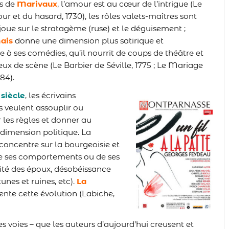
es
de
Marivaux
, l’amour est au cœur de l’intrigue (Le
ur et du hasard, 1730), les rôles valets-maîtres sont
 joue sur le stratagème (ruse) et le déguisement ;
ais
donne une dimension plus satirique et
e à ses comédies, qu’il nourrit de coups de théâtre et
eux de scène (Le Barbier de Séville, 1775 ; Le Mariage
84).
siècle
,
les écrivains
 veulent assouplir ou
les règles et donner au
dimension politique. La
concentre sur la bourgeoisie et
 ses comportements ou de ses
lité des époux, désobéissance
unes et ruines, etc).
La
ente cette évolution (Labiche,
es voies – que les auteurs d’aujourd’hui creusent et