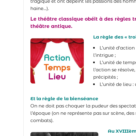
tragique et ont dépeint les passions des homm
haine…).
Le théâtre classique obéit à des règles tr
théâtre antique.
La règle des « tro
L’unité d
’action
l’intrigue ;
L’unité de
temp
l’action se résolv
précipités ;
L’unité de
lieu
: 
Et la règle de la bienséance
On ne doit pas choquer la pudeur des spectat
l’époque (on ne représente pas sur scène, des 
combats).
Au XVIIIèm