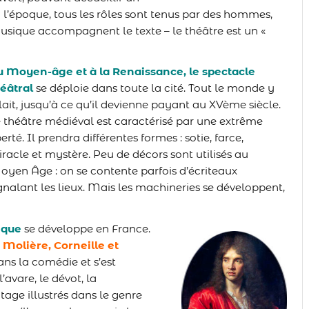
 l’époque, tous les rôles sont tenus par des hommes,
usique accompagnent le texte – le théâtre est un «
u Moyen-âge et à la Renaissance
, le spectacle
éâtral
se déploie dans toute la cité. Tout le monde y
lait, jusqu’à ce qu’il devienne payant au XVème siècle.
 théâtre médiéval est caractérisé par une extrême
berté. Il prendra différentes formes : sotie, farce,
iracle et mystère. Peu de décors sont utilisés au
yen Âge : on se contente parfois d’écriteaux
gnalant les lieux. Mais les machineries se développent,
ique
se développe en France.
:
Molière, Corneille et
ans la comédie et s’est
avare, le dévot, la
tage illustrés dans le genre