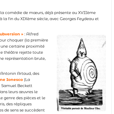
de la comédie de mœurs, déjà présente au XVIIème
s à la fin du XIXème siècle, avec Georges Feydeau et
subversion »
:
Alfred
 pour choquer (la première
s une certaine proximité
 théâtre rejette toute
e représentation brute,
 Antonin Artaud, des
ne Ionesco
(La
u Samuel Beckett
ans leurs œuvres le
e genre des pièces et le
s, des répliques
 de sens se succèdent