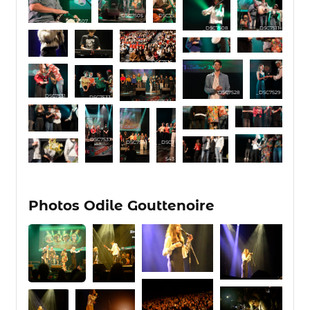
_DSC7505
_DSC75
_DSC7507
_DSC7508
_DSC7511
06
_DSC7512
_DSC7515
_DSC7516
_DSC7518
_DSC7520
_DSC7528
_DSC7529
_DSC7531
_DSC7533
_DSC7534
_DSC7535
_DSC7539
_DSC7538
_DSC7537
_DSC7541
_DSC7
543
_DSC7544
_DSC7545
_DSC7547
Photos Odile Gouttenoire