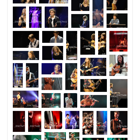
_DSC7389
_DSC7390
_DSC7402
_DSC7396
_DSC739
8
_DSC7405
_DSC7410
_DSC7412
_DSC7415
_DSC7417
_DSC7425
_DSC7421
_DSC7433
_DSC7430
_DSC7
_DSC74
431
29
_DSC7436
_DSC7438
_DSC7442
_DSC7445
_DSC7451
_DSC74
_DSC744
_DSC746
46
8
2
_DSC7463
_DSC7464
_DSC7466
_DSC7471
_DSC7473
_DSC7475
_DSC7476
_DSC7484
_DSC7486
_DSC747
_DSC7480
_DSC74
_DSC74
_DSC7499
9
91
93