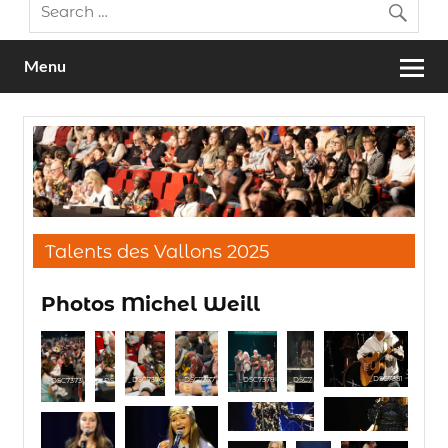
Menu
Talents des Vallons 2025
Photos Michel Weill
_DSC7381
_DSC7378
_DSC7
_DSC7376
_DSC7377
_DSC7373
_DS
379
C737
5
_DSC7382
_DSC7385