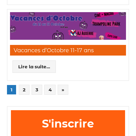
Vacances d’Octobre 11-17 ans
Lire la suite...
1
2
3
4
»
S'inscrire