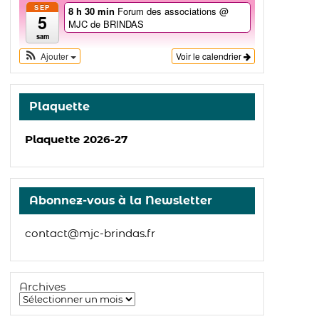
SEP
8 h 30 min
Forum des associations
@
5
MJC de BRINDAS
sam
Ajouter
Voir le calendrier
Plaquette
Plaquette 2026-27
Abonnez-vous à la Newsletter
contact@mjc-brindas.fr
Archives