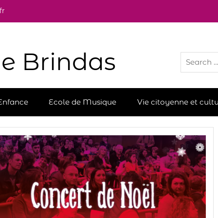
fr
e Brindas
Enfance
Ecole de Musique
Vie citoyenne et cultu